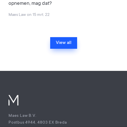
opnemen, mag dat?
Maes Law
on
15 mrt. 22
View all
Maes Law B.V.
Postbus 4944, 4803 EX Breda