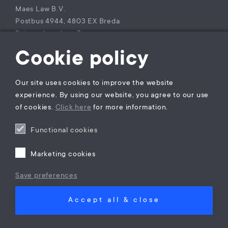
Maes Law B.V.
Postbus 4944, 4803 EX Breda
Princenhagelaan 7a
4813 DA Breda
Cookie policy
The Netherlands
T +31 (0)85 – 9021 270
Our site uses cookies to improve the website
KvK Maes Law B.V.: 77229800
experience. By using our website, you agree to our use
BTW nummer: NL860941747B01
of cookies.
Click here
for more information.
Functional cookies
Privacy verklaring
Algemene Voorwaarden
Marketing cookies
Klachtenregeling
Rechtsgebiedenregister
Save preferences
Accept all & close