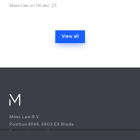
Maes Law
on
06 dec. 23
View all
Maes Law B.V.
Postbus 4944, 4803 EX Breda
Princenhagelaan 7a
4813 DA Breda