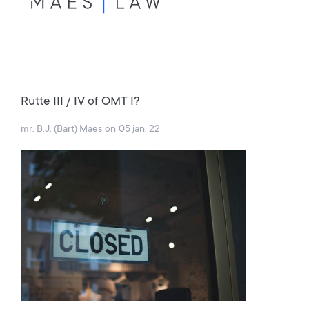
Rutte III / IV of OMT I?
mr. B.J. (Bart) Maes
on
05 jan. 22