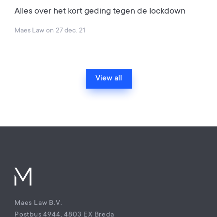
Alles over het kort geding tegen de lockdown
Maes Law
on
27 dec. 21
View all
Maes Law B.V.
Postbus 4944, 4803 EX Breda