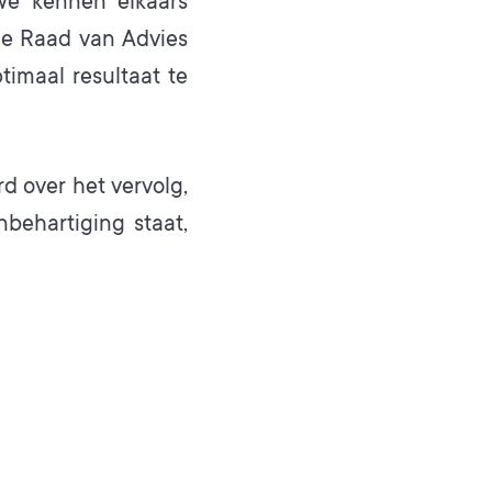
 we kennen elkaars
ze Raad van Advies
imaal resultaat te
d over het vervolg,
nbehartiging staat,