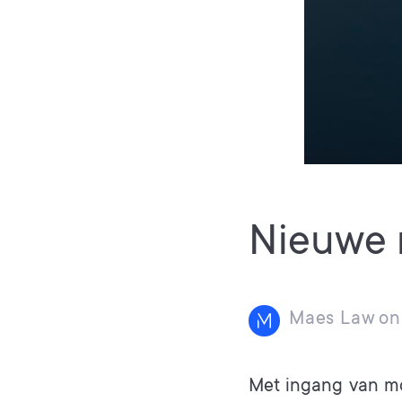
Nieuwe r
Maes Law
on
Met ingang van mo