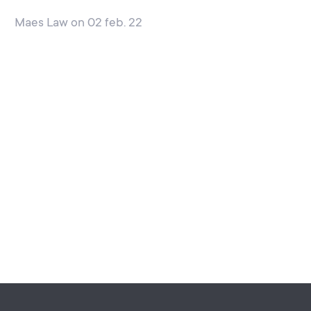
Maes Law
on
02 feb. 22