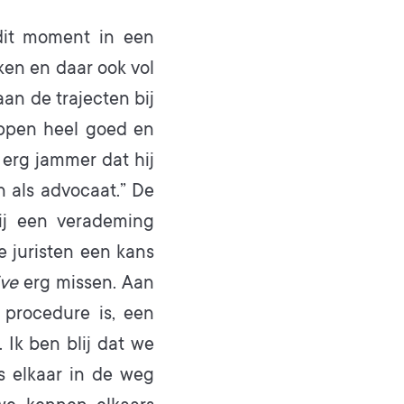
 dit moment in een
en en daar ook vol
aan de trajecten bij
appen heel goed en
 erg jammer dat hij
n als advocaat.” De
ij een verademing
e juristen een kans
ive
erg missen. Aan
 procedure is, een
 Ik ben blij dat we
 elkaar in de weg