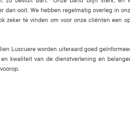
er, zo besluit Bart: ”Onze band blijft sterk, en
ter dan ooit. We hebben regelmatig overleg in on
ok zeker te vinden om voor onze cliënten een opt
lien Luscuere worden uiteraard goed geïnformeer
 en kwaliteit van de dienstverlening en belange
, voorop.