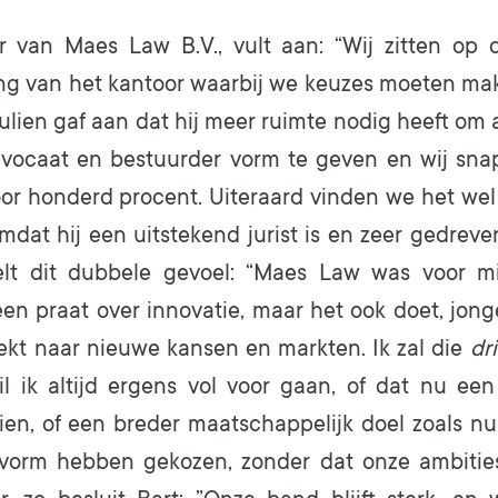
r van Maes Law B.V., vult aan: “Wij zitten op
ng van het kantoor waarbij we keuzes moeten mak
ulien gaf aan dat hij meer ruimte nodig heeft om 
dvocaat en bestuurder vorm te geven en wij sn
or honderd procent. Uiteraard vinden we het wel
dat hij een uitstekend jurist is en zeer gedreve
lt dit dubbele gevoel: “Maes Law was voor m
een praat over innovatie, maar het ook doet, jong
ekt naar nieuwe kansen en markten. Ik zal die
dr
l ik altijd ergens vol voor gaan, of dat nu een
ien, of een breder maatschappelijk doel zoals nu.
vorm hebben gekozen, zonder dat onze ambities