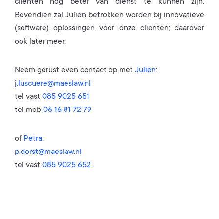
cliënten nog beter van dienst te kunnen zijn.
Bovendien zal Julien betrokken worden bij innovatieve
(software) oplossingen voor onze cliënten; daarover
ook later meer.
Neem gerust even contact op met
Julien
:
j.luscuere@maeslaw.nl
tel vast
085 9025 651
tel mob
06 16 81 72 79
of
Petra
:
p.dorst@maeslaw.nl
tel vast
085 9025 652