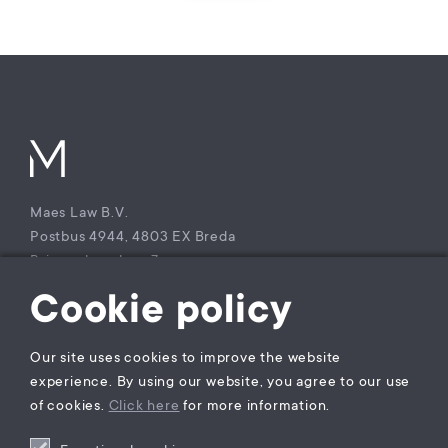
Maes Law B.V.
Postbus 4944, 4803 EX Breda
Princenhagelaan 7a
4813 DA Breda
Cookie policy
The Netherlands
T +31 (0)85 – 9021 270
Our site uses cookies to improve the website
KvK Maes Law B.V.: 77229800
experience. By using our website, you agree to our use
BTW nummer: NL860941747B01
of cookies.
Click here
for more information.