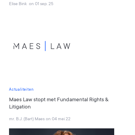
Elise Bink
on
01 sep. 25
Actualiteiten
Maes Law stopt met Fundamental Rights &
Litigation
mr. B.J. (Bart) Maes
on
04 mei 22