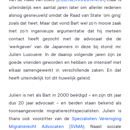
van de Raad van State (
ECLI:NL:RVS:2014:4701
) maar is
uiteindelijk een aantal jaren later om allerlei redenen
alsnog gesneuveld omdat de Raad van State ‘om ging’
zoals dat heet. Maar dat vond Bart wel zo’n mooie zaak
met zo’n ingenieuze argumentatie dat hij meteen
contact heeft gezocht met de advocaat die de
‘werkgever’ van de Japanners in deze bij stond: mr.
Julien Luscuere. In de daarop volgende jaren zijn ze
goede vrienden geworden en hebben ze intensief met
elkaar samengewerkt in verschillende zaken. En dat
heeft uiteindelijk tot dit huwelijk geleid.
Julien is net als Bart in 2000 beëdigd – en zijn dit jaar
dus 20 jaar advocaat – en beiden staan bekend als
toonaangevende migratierechtspecialisten. Julien is
thans ook voorzitter van de
Specialisten Vereniging
Migratierecht Advocaten (SVMA)
. Naast sociale