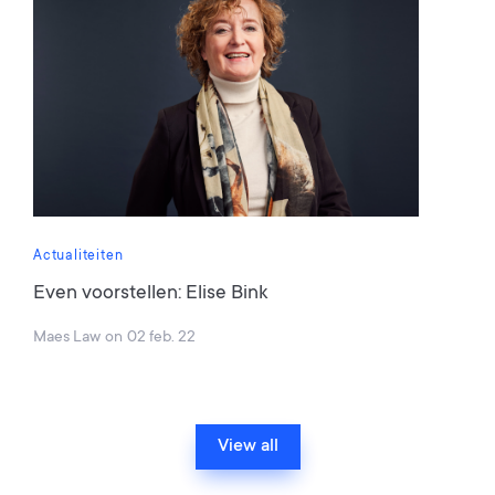
Actualiteiten
Even voorstellen: Elise Bink
Maes Law
on
02 feb. 22
View all