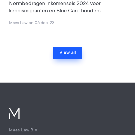
Normbedragen inkomenseis 2024 voor
kennismigranten en Blue Card houders
Maes Law
on
06 dec. 23
View all
Maes Law B.V.