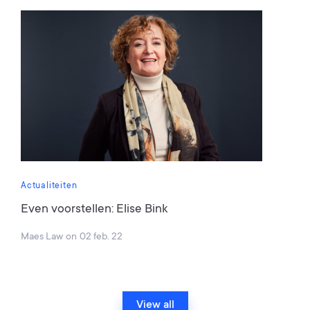
Actualiteiten
Even voorstellen: Elise Bink
Maes Law
on
02 feb. 22
View all