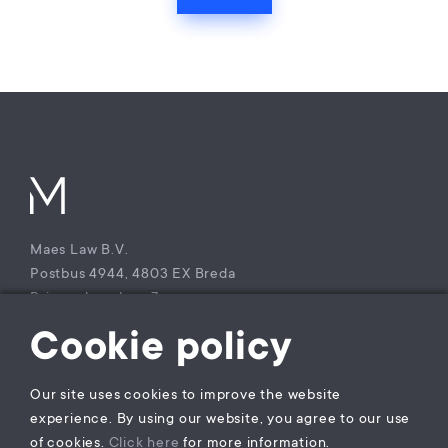
Maes Law B.V.
Postbus 4944, 4803 EX Breda
Princenhagelaan 7a
4813 DA Breda
Cookie policy
The Netherlands
T +31 (0)85 – 9021 270
Our site uses cookies to improve the website
KvK Maes Law B.V.: 77229800
experience. By using our website, you agree to our use
BTW nummer: NL860941747B01
of cookies.
Click here
for more information.