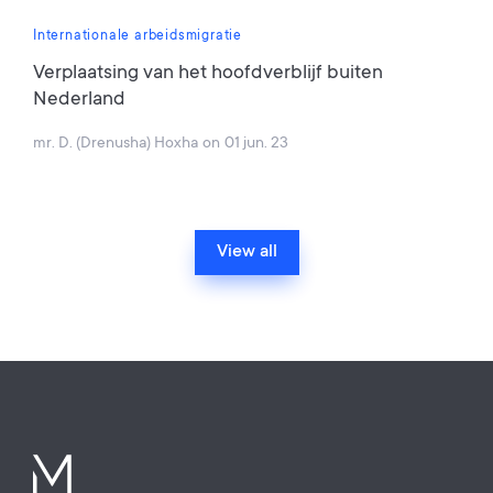
Internationale arbeidsmigratie
Verplaatsing van het hoofdverblijf buiten
Nederland
mr. D. (Drenusha) Hoxha
on
01 jun. 23
View all