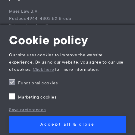
Maes Law B.V.
Postbus 4944, 4803 EX Breda
Princenhagelaan 7a
4813 DA Breda
Cookie policy
The Netherlands
T +31 (0)85 – 9021 270
Our site uses cookies to improve the website
KvK Maes Law B.V.: 77229800
experience. By using our website, you agree to our use
BTW nummer: NL860941747B01
of cookies.
Click here
for more information.
Functional cookies
Privacy verklaring
Algemene Voorwaarden
Marketing cookies
Klachtenregeling
Rechtsgebiedenregister
Save preferences
Accept all & close