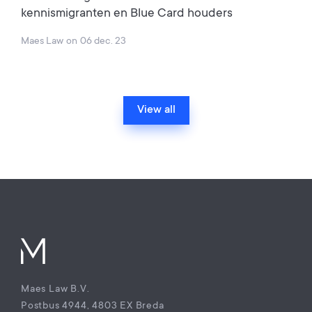
kennismigranten en Blue Card houders
Maes Law
on
06 dec. 23
View all
Maes Law B.V.
Postbus 4944, 4803 EX Breda